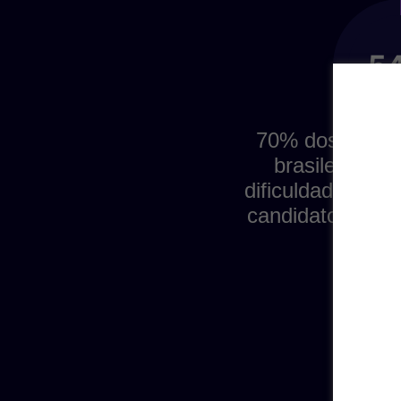
70% dos recru
brasileiros re
dificuldade em e
candidatos quali