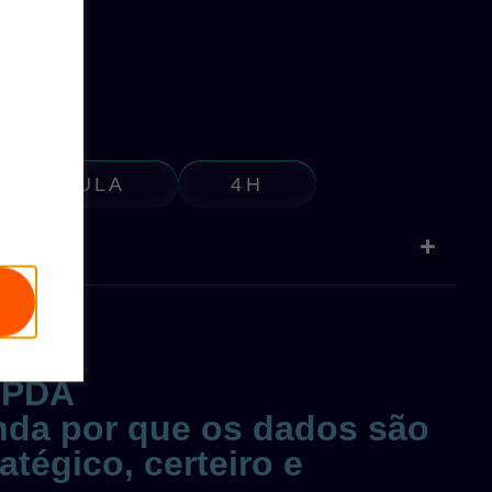
1 AULA
4H
CADO
 PDA
enda por que os dados são
tégico, certeiro e