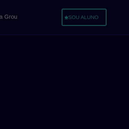
a Grou
SOU ALUNO