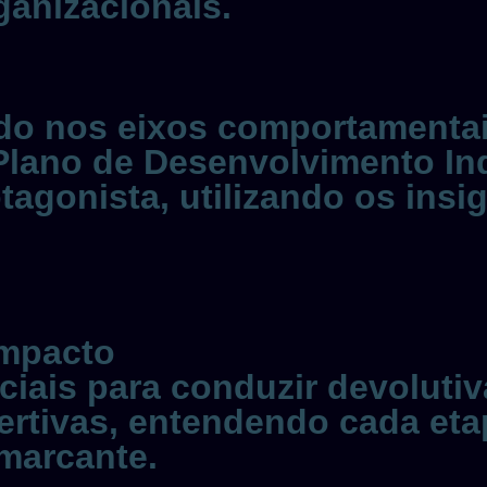
anizacionais.
ado nos eixos comportamenta
lano de Desenvolvimento Ind
gonista, utilizando os insig
impacto
ais para conduzir devolutiva
rtivas, entendendo cada eta
 marcante.