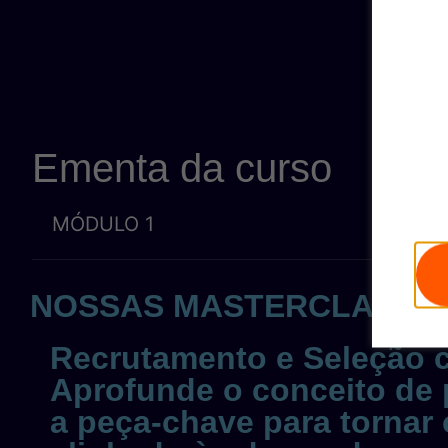
Ementa da curso
MÓDULO 1
NOSSAS MASTERCLASSES
Recrutamento e Seleção 
Aprofunde o conceito de 
a peça-chave para tornar 