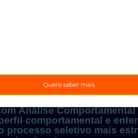
Quero saber mais
 GRATUITAS COM CERTIFI
com Análise Comportamental
perfil comportamental e ent
o processo seletivo mais estra