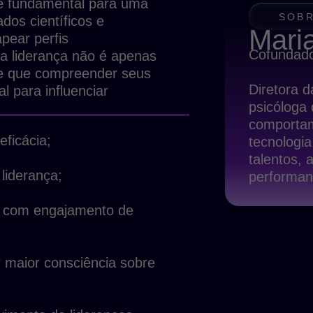
é fundamental para uma
SOBR
ados científicos e
Mari
ear perfis
Cofundad
 a liderança não é apenas
 e que compreender seus
Diretora 
 para influenciar
psicóloga
comportame
ficácia;
tecnologi
talentos,
liderança;
performan
os com engajamento de
 maior consciência sobre