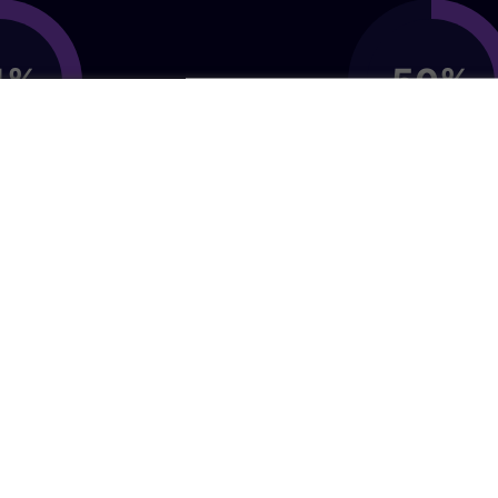
tadores
65% das empresas
latam
brasileiras pretende
ncontrar
aumentar o investiment
ficados.
aquisição de talentos 
próximos anos.