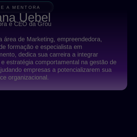
E A MENTORA
ana Uebel
ora e CEO da Grou
da área de Marketing, empreendedora,
 de formação e especialista em
nto, dedica sua carreira a integrar
a e estratégia comportamental na gestão de
 ajudando empresas a potencializarem sua
ce organizacional.